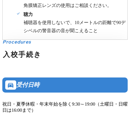
角膜矯正レンズの使用はご相談ください。
聴力
補聴器を使用しないで、10メートルの距離で90デ
シベルの警音器の音が聞こえること
Procedures
入校手続き
directions_car
受付日時
祝日・夏季休暇・年末年始を除く9:30～19:00（土曜日・日曜
日は16:00まで）