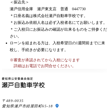
＜振込先＞
瀬戸信用金庫 瀬戸東支店 普通 0447730
＊口座名義は株式会社瀬戸自動車学校です。
＊お振込み依頼人名は必ず入校者名にてお願いします。
＊ご入校日にお振込みの確認が出来るものをご持参くだ
さい。
ローンを組まれる方は、入校希望日の1週間前までに来
校し、手続きが必要になります。
審査が承認されてから入校になります
詳細はお電話でお問合せください。
489-0035
location_on
愛知県瀬戸市紺屋田町65-18