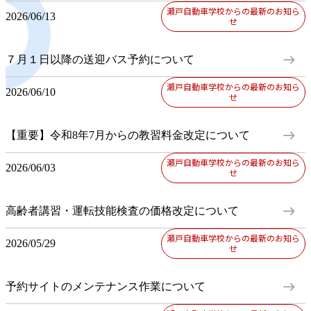
瀬戸自動車学校からの最新のお知ら
2026/06/13
せ
east
７月１日以降の送迎バス予約について
瀬戸自動車学校からの最新のお知ら
2026/06/10
せ
east
【重要】令和8年7月からの教習料金改定について
瀬戸自動車学校からの最新のお知ら
2026/06/03
せ
east
高齢者講習・運転技能検査の価格改定について
瀬戸自動車学校からの最新のお知ら
2026/05/29
せ
east
予約サイトのメンテナンス作業について