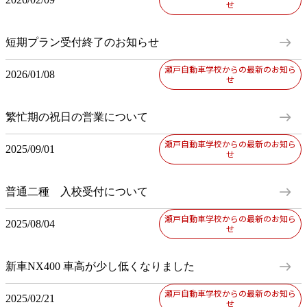
せ
east
短期プラン受付終了のお知らせ
瀬戸自動車学校からの最新のお知ら
2026/01/08
せ
east
繁忙期の祝日の営業について
瀬戸自動車学校からの最新のお知ら
2025/09/01
せ
east
普通二種 入校受付について
瀬戸自動車学校からの最新のお知ら
2025/08/04
せ
east
新車NX400 車高が少し低くなりました
瀬戸自動車学校からの最新のお知ら
2025/02/21
せ