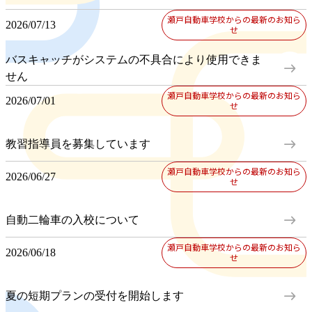
瀬戸自動車学校からの最新のお知ら
2026/07/13
せ
バスキャッチがシステムの不具合により使用できま
east
せん
瀬戸自動車学校からの最新のお知ら
2026/07/01
せ
east
教習指導員を募集しています
瀬戸自動車学校からの最新のお知ら
2026/06/27
せ
east
自動二輪車の入校について
瀬戸自動車学校からの最新のお知ら
2026/06/18
せ
east
夏の短期プランの受付を開始します